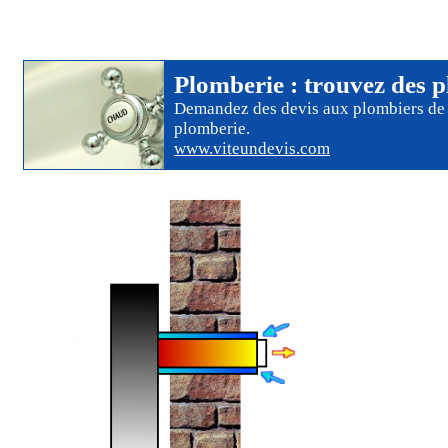
Plomberie
: trouvez des
p
Demandez des devis aux
plombiers
de 
plomberie
.
www.viteundevis.com