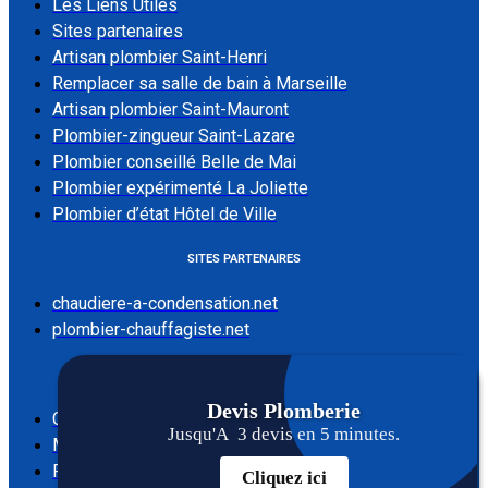
Les Liens Utiles
Sites partenaires
Artisan plombier Saint-Henri
Remplacer sa salle de bain à Marseille
Artisan plombier Saint-Mauront
Plombier-zingueur Saint-Lazare
Plombier conseillé Belle de Mai
Plombier expérimenté La Joliette
Plombier d’état Hôtel de Ville
SITES PARTENAIRES
chaudiere-a-condensation.net
plombier-chauffagiste.net
LES LIENS UTILES
Devis
Plomberie
Contact
Jusqu'A 3 devis en 5 minutes.
Mentions Légales
F.A.Q
Cliquez ici